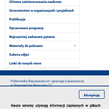
Główne zainteresowania naukowe
Uczestnictwo w organizacjach i projektach
Publikacje
Opracowane programy
Najczęściej zadawane pytania
Materiały do pobrania
Galeria zdjęć
Linki do innych stron
Politechnika Rzeszowska im. Ignacego Łukasiewicza
al. Powstańców Warszawy 12
35-029 Rzeszów
Akceptuję
tel.: +48 17 865 11 00
fax: +48 17 854 12 60
Nasze serwisy używają informacji zapisanych w plikach
e-mail:
kancelaria@prz.edu.pl