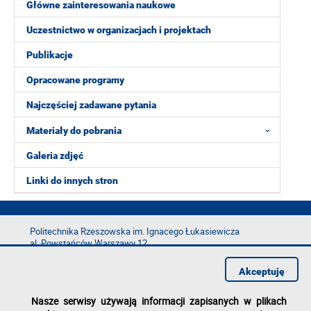
Główne zainteresowania naukowe
Uczestnictwo w organizacjach i projektach
Publikacje
Opracowane programy
Najczęściej zadawane pytania
Materiały do pobrania
Galeria zdjęć
Linki do innych stron
Politechnika Rzeszowska im. Ignacego Łukasiewicza
al. Powstańców Warszawy 12
35-029 Rzeszów
Akceptuję
tel.: +48 17 865 11 00
fax: +48 17 854 12 60
Nasze serwisy używają informacji zapisanych w plikach
e-mail:
kancelaria@prz.edu.pl